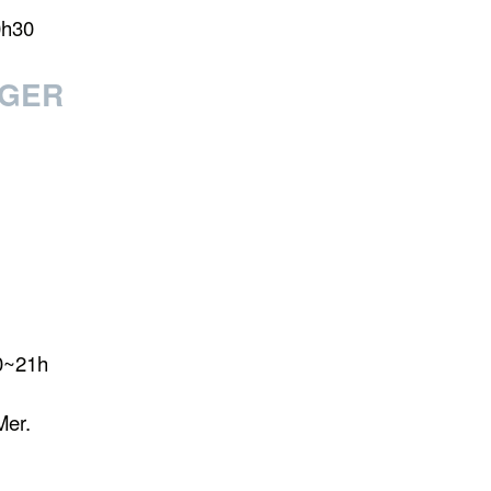
0h30
AGER
0~21h
er.