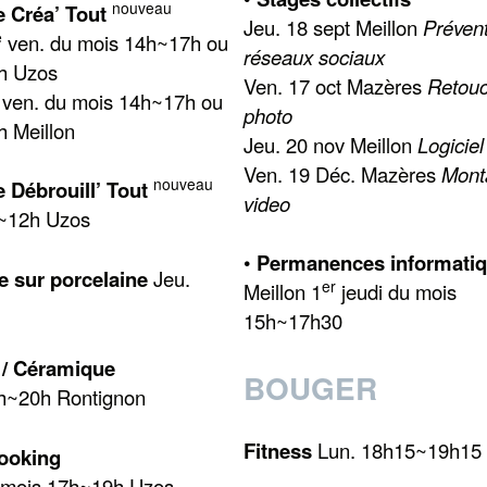
nouveau
 Créa’ Tout
Jeu. 18 sept Meillon
Préven
e
ven. du mois 14h~17h ou
réseaux sociaux
h Uzos
Ven. 17 oct Mazères
Retou
ven. du mois 14h~17h ou
photo
 Meillon
Jeu. 20 nov Meillon
Logiciel
Ven. 19 Déc. Mazères
Mont
nouveau
 Débrouill’ Tout
video
h~12h Uzos
•
Permanences informati
e sur porcelaine
Jeu.
er
Meillon 1
jeudi du mois
15h~17h30
 / Céramique
BOUGER
h~20h Rontignon
Fitness
Lun. 18h15~19h15
ooking
/ mois 17h~19h Uzos