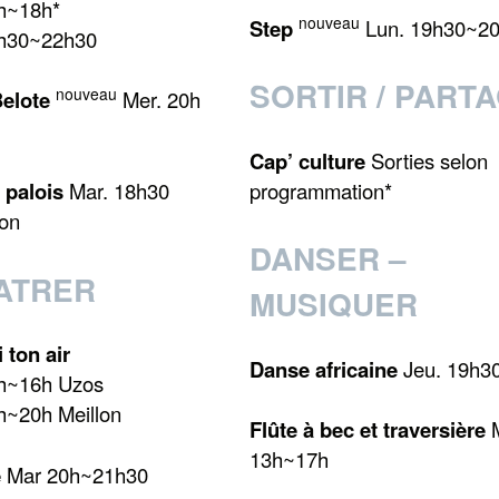
h~18h*
nouveau
Step
Lun. 19h30~2
0h30~22h30
SORTIR / PART
nouveau
Belote
Mer. 20h
Cap’ culture
Sorties selon
programmation*
 palois
Mar. 18h30
on
DANSER –
ATRER
MUSIQUER
 ton air
Danse africaine
Jeu. 19h3
4h~16h Uzos
h~20h Meillon
Flûte à bec
et traversière
M
13h~17h
e
Mar 20h~21h30