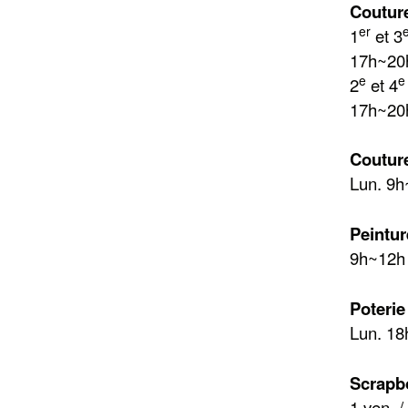
Couture
er
1
et 3
17h~20
e
e
2
et 4
17h~20h
Couture
Lun. 9
Peintur
9h~12h
Poterie
Lun. 18
Scrapb
1 ven. 