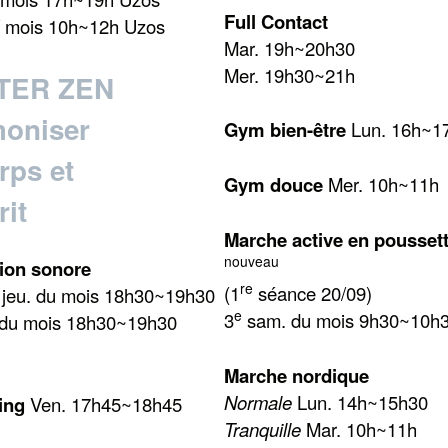
Full Contact
/ mois 10h~12h Uzos
Mar. 19h~20h30
Mer. 19h30~21h
TER ZEN
oniser
Gym bien-être
Lun. 16h~1
rps et
Gym douce
Mer. 10h~11h
rit
Marche active en pousset
nouveau
ion sonore
re
(1
séance 20/09)
jeu. du mois 18h30~19h30
e
3
sam. du mois 9h30~10h
 du mois 18h30~19h30
Marche nordique
Normale
Lun. 14h~15h30
ing
Ven. 17h45~18h45
Tranquille
Mar. 10h~11h