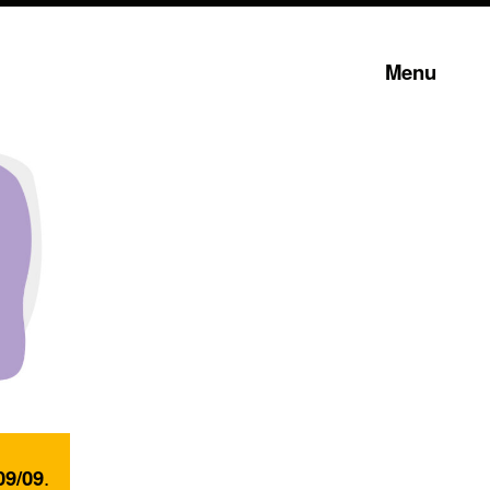
Menu
09/09
.