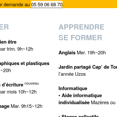
sur demande au
05 59 06 68 70
.
ER
APPRENDRE
SE FORMER
ien être
par trim. 9h~12h
Anglais
Mer. 19h~20h
aphiques et plastiques
Jardin partagé Cap’ de To
h~20h
l’année Uzos
nouveau
s d’écriture
Informatique
par mois 10h~12h
•
Aide informatique
individualisée
Mazères ou 
nage
Mar. 9h15~12h
•
Stages collectifs