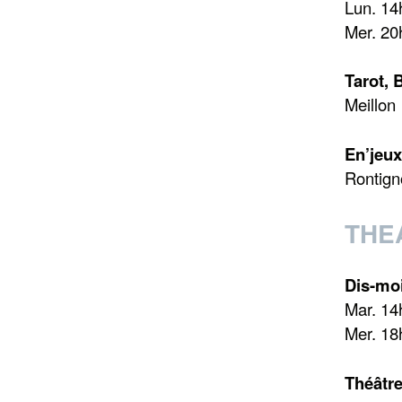
Lun. 14
Mer. 2
Tarot, 
Meillon
En’jeux
Rontign
THE
Dis-moi
Mar. 1
Mer. 18
Théâtr