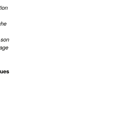
tion
che
 son
age
ques