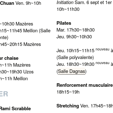
Initiation
Sam. 6 sept et 1er
i Chuan
Ven. 9h~10h
10h~11h30
Pilates
h~10h30 Mazères
Mar. 17h30~18h30
h15~11h45 Meillon (Salle
Jeu. 9h30~10h30
ente)
8h45~20h15 Mazères
nouveau
Jeu. 10h15~11h15
à
(Salle polyvalente)
r chaise
nouveau
Jeu. 18h30~19h30
à
0h~11h Mazères
(
Salle Dagnas
)
8h30~19h30 Uzos
h~11h Meillon
Renforcement musculaire
18h15~19h
ER
Stretching
Ven. 17h45~18
 Rami Scrabble