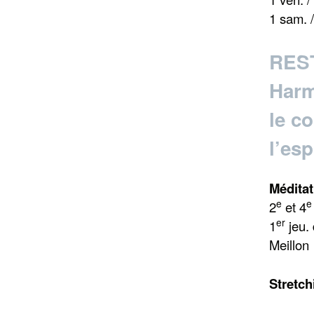
1 sam. 
RES
Harm
le co
l’esp
Méditat
e
e
2
et 4
er
1
jeu.
Meillon
Stretch