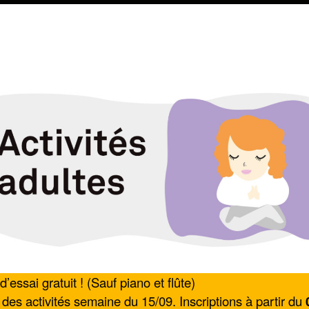
d’essai gratuit ! (Sauf piano et flûte)
des activités semaine du 15/09. Inscriptions à partir du