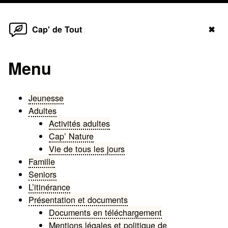
Home
Skip
Cl
Cap' de Tout
✖
to
me
content
Menu
Jeunesse
Adultes
Activités adultes
Cap’ Nature
Vie de tous les jours
Famille
Seniors
L’itinérance
Présentation et documents
Documents en téléchargement
Mentions légales et politique de