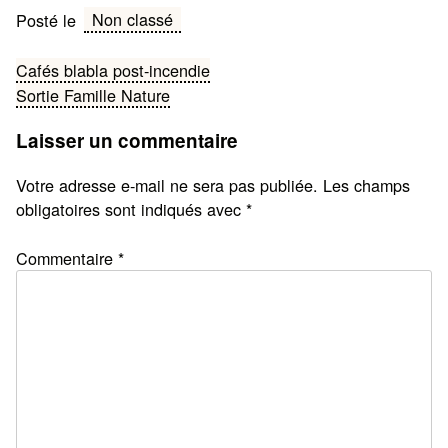
Non classé
Posté le
Navigation
Cafés blabla post-incendie
Sortie Famille Nature
de
Laisser un commentaire
l’article
Votre adresse e-mail ne sera pas publiée.
Les champs
obligatoires sont indiqués avec
*
Commentaire
*