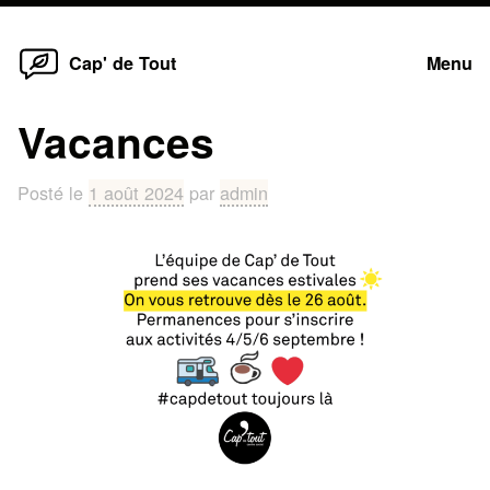
Home
Skip
Cap' de Tout
Menu
to
content
Vacances
Posté le
1 août 2024
par
admin