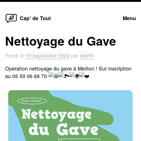
Home
Skip
Cap' de Tout
Menu
to
content
Nettoyage du Gave
Posté le
19 septembre 2024
par
admin
Opération nettoyage du gave à Meillon ! Sur inscription
au 05 59 06 68 70