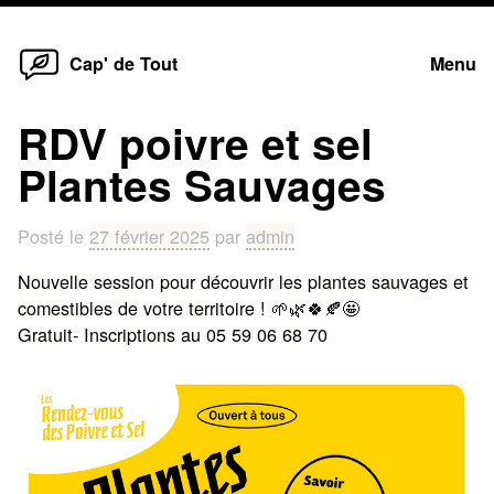
Home
Skip
Cap' de Tout
Menu
to
content
RDV poivre et sel
Plantes Sauvages
Posté le
27 février 2025
par
admin
Nouvelle session pour découvrir les plantes sauvages et
comestibles de votre territoire ! 🌱🌿🍀🍂🤩
Gratuit- Inscriptions au 05 59 06 68 70