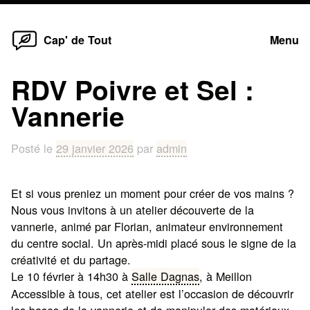
Home
Skip
Cap' de Tout
Menu
to
content
RDV Poivre et Sel :
Vannerie
Posté le
29 janvier 2026
par
admin
Et si vous preniez un moment pour créer de vos mains ?
Nous vous invitons à un atelier découverte de la
vannerie, animé par Florian, animateur environnement
du centre social. Un après-midi placé sous le signe de la
créativité et du partage.
Le 10 février à 14h30 à
Salle Dagnas
, à Meillon
Accessible à tous, cet atelier est l’occasion de découvrir
les bases de la vannerie et de manipuler des matériaux