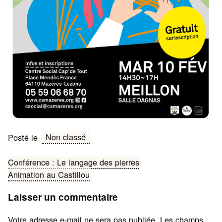
Non classé
Posté le
Navigation
Conférence : Le langage des pierres
Animation au Castillou
de
Laisser un commentaire
l’article
Votre adresse e-mail ne sera pas publiée.
Les champs