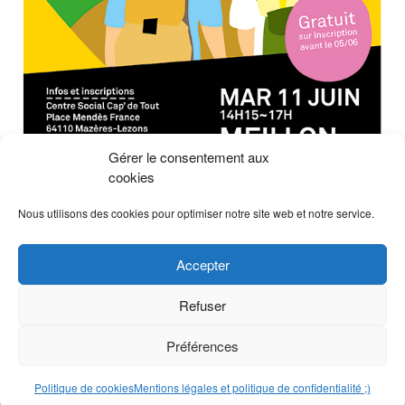
Gérer le consentement aux
cookies
Nous utilisons des cookies pour optimiser notre site web et notre service.
Non classé
Posté le
Marqué
animation nature
,
capdetout
,
Centre Social
,
Accepter
Centre social Cap' de Tout
,
environnement
,
Meillon
,
nature
,
responsabilités
,
saligue
Laisser un commentaire
Refuser
on
Balade
Préférences
nature
Proudly powered by WordPress
|
Theme:
Susty
by
Jack Lenox
.
à
Politique de cookies
Mentions légales et politique de confidentialité ;)