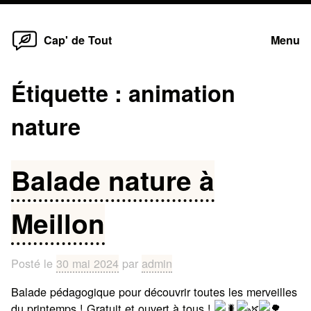
Home
Skip
Cap' de Tout
Menu
to
content
Étiquette :
animation
nature
Balade nature à
Meillon
Posté le
30 mai 2024
par
admin
Balade pédagogique pour découvrir toutes les merveilles
du printemps ! Gratuit et ouvert à tous !