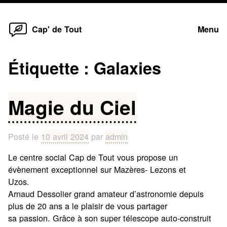
Home
Skip
Cap' de Tout
Menu
to
content
Étiquette :
Galaxies
Magie du Ciel
Posté le
10 avril 2024
par
admin
Le centre social Cap de Tout vous propose un
évènement exceptionnel sur Mazères- Lezons et
Uzos.
Arnaud Dessolier grand amateur d’astronomie depuis
plus de 20 ans a le plaisir de vous partager
sa passion. Grâce à son super télescope auto-construit