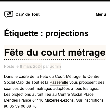
Home
Skip
Cap' de Tout
Menu
to
content
Étiquette :
projections
Fête du court métrage
Posté le
6 mars 2024
par
admin
Dans le cadre de la Fête du Court-Métrage, le Centre
Social Cap’ de Tout et la
Passerelle
vous proposent des
séances de court-métrages adaptées à tous les âges.
Les projections auront lieu au Centre Social Place
Mendès France 64110 Mazères-Lezons. Sur inscriptions
au 05 59 06 68 70.