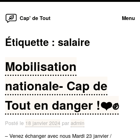
Home
Skip
Cap' de Tout
Menu
to
content
Étiquette :
salaire
Mobilisation
nationale- Cap de
Tout en danger !❤️✊
Posté le
18 janvier 2024
par
admin
– Venez échanger avec nous Mardi 23 janvier /