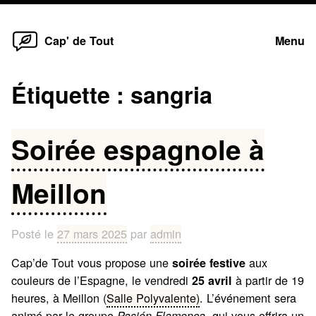
Home
Skip
Cap' de Tout
Menu
to
content
Étiquette :
sangria
Soirée espagnole à
Meillon
Posté le
27 mars 2025
par
admin
Cap’de Tout vous propose une
aux
soirée festive
couleurs de l’Espagne, le vendredi
à partir de 19
25 avril
heures, à Meillon (
Salle Polyvalente)
. L’événement sera
animé par le groupe
, qui vous offrira un
Pasión Flamenca