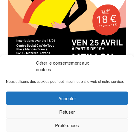
Gérer le consentement aux
cookies
Nous utilisons des cookies pour optimiser notre site web et notre service.
Non classé
Posté le
Marqué
capdetout
,
Centre social Cap' de Tout
,
Accepter
centresocial
,
danseandalouse
,
Evenement
,
flamenco
,
Meillon
,
Pasionflamenca
,
repas
,
sangria
,
soiree
Refuser
on
espagnole
Laisser un commentaire
Soirée
Préférences
espagnole
Proudly powered by WordPress
|
Theme:
Susty
by
Jack Lenox
.