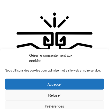
Gérer le consentement aux
cookies
Nous utilisons des cookies pour optimiser notre site web et notre service.
Non classé
Posté le
Accepter
Marqué
Centre Social
,
Centre social Cap' de Tout
,
Mazères-Lezons
,
offre emploi
,
recrutement
,
secretaire
Refuser
on
comptable
Laisser un commentaire
Offre
Préférences