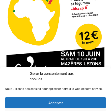
Gérer le consentement aux
cookies
Nous utilisons des cookies pour optimiser notre site web et notre service.
Non classé
Posté le
Marqué
autofinancement
,
capdetout
,
Centre Social
,
Accepter
Centre social Cap' de Tout
,
Jeunesse
,
les 3 mères
,
Mazères-Lezons
,
repas africain
Laisser un commentaire