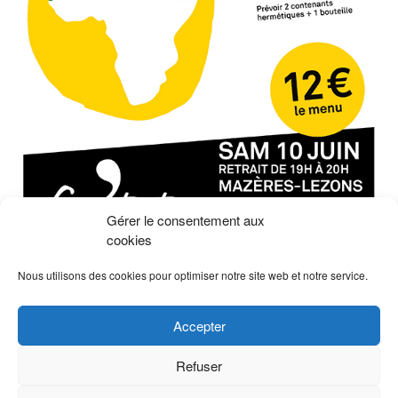
Gérer le consentement aux
cookies
Nous utilisons des cookies pour optimiser notre site web et notre service.
Non classé
Posté le
Marqué
autofinancement
,
capdetout
,
Centre Social
,
Accepter
Centre social Cap' de Tout
,
Jeunesse
,
les 3 mères
,
Mazères-Lezons
,
repas africain
Laisser un commentaire
Refuser
on