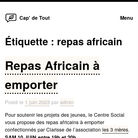
Home
Skip
Cap' de Tout
Menu
to
content
Étiquette :
repas africain
Repas Africain à
emporter
Posté le
1 juin 2023
par
admin
Pour soutenir les projets des jeunes, le Centre Social
vous propose des repas africains à emporter
confectionnés par Clarisse de l’association
les 3 mères
.
SAM 10 JUIN entre 19h et 20h